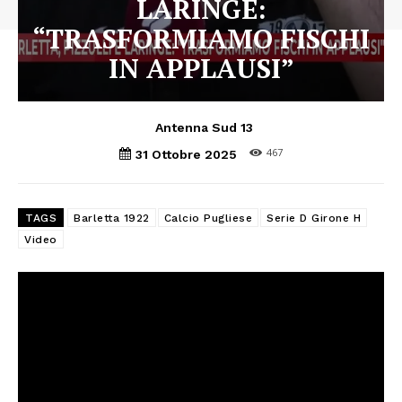
LARINGE:
“TRASFORMIAMO FISCHI
IN APPLAUSI”
Antenna Sud 13
467
31 Ottobre 2025
TAGS
Barletta 1922
Calcio Pugliese
Serie D Girone H
Video