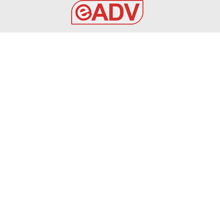
EADV s.r.l.
Via Luigi Capuana, 11
95030 Tremestieri Etneo (CT) - Italy
www.eadv.it
•
info@eadv.it
Tel: +39 0645920501
Ultimi articoli
Juve su Lucumi, la trattativa. Alaba e Todibo le
alternative
GAZZETTA DELLO SPORT
7 Agosto 2026
Roma e Como: perché possono vincere lo scudetto
GAZZETTA DELLO SPORT
7 Agosto 2026
6 AGOSTO 2026 – CALCIO AMICHEVOLE: BRINDISI –
PRAIA TORTONA 3-3