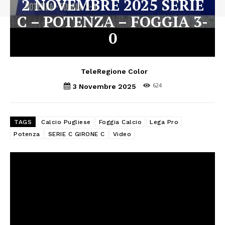
2 NOVEMBRE 2025 SERIE
C – POTENZA – FOGGIA 3-
0
TeleRegione Color
624
3 Novembre 2025
TAGS
Calcio Pugliese
Foggia Calcio
Lega Pro
Potenza
SERIE C GIRONE C
Video