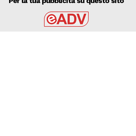
Per la tua pubblicità su questo sito
EADV s.r.l.
Via Luigi Capuana, 11
95030 Tremestieri Etneo (CT) - Italy
www.eadv.it
•
info@eadv.it
Tel: +39 0645920501
Ultimi articoli
SPECIALE CALCIOMERCATO DEL 7 AGOSTO 2026
VIDEO
7 Agosto 2026
7 AGOSTO 2026 – SERIE C CERIGNOLA: TRIS DI
INNESTI, ARRIVANO BOCCADAMO, PADULA E CILENTI
AUDACE CERIGNOLA
7 Agosto 2026