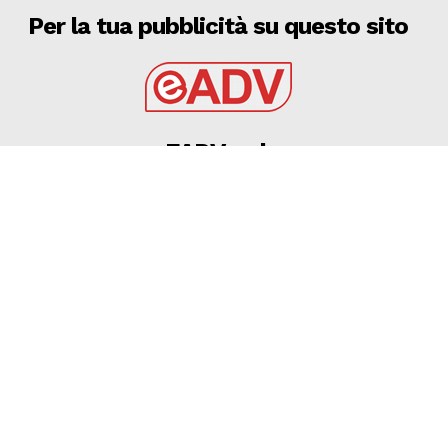
Per la tua pubblicità su questo sito
EADV s.r.l.
Via Luigi Capuana, 11
95030 Tremestieri Etneo (CT) - Italy
www.eadv.it
•
info@eadv.it
Tel: +39 0645920501
Ultimi articoli
Maldini, Cagliari: ruolo, quotazione fantacalcio e
statistiche
GAZZETTA DELLO SPORT
9 Agosto 2026
9 AGOSTO 2026 – CALCIO, AMICHEVOLE: BARI –
GRAVINA 2-0