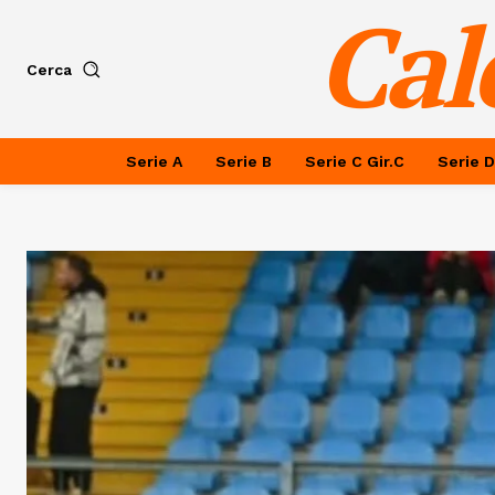
Cal
Cerca
Serie A
Serie B
Serie C Gir.C
Serie D