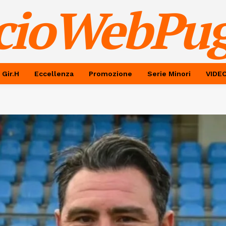
cioWebPug
 Gir.H
Eccellenza
Promozione
Serie Minori
VIDE