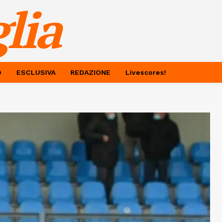
lia
O
ESCLUSIVA
REDAZIONE
Livescores!