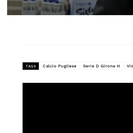
Calcio Pugliese
Serie D Girone H
Vi
TAGS