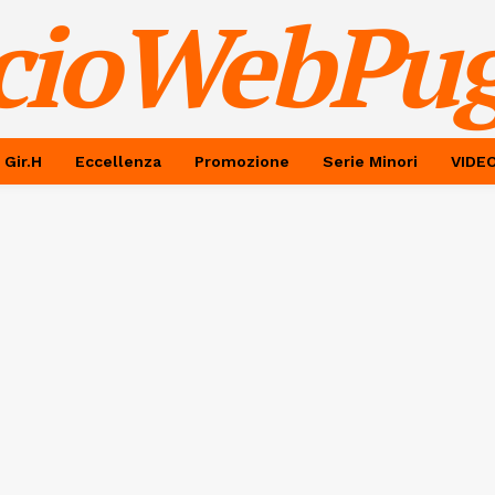
cioWebPug
 Gir.H
Eccellenza
Promozione
Serie Minori
VIDE