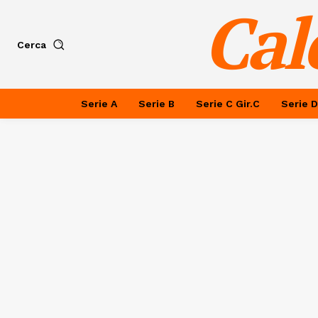
Cal
Cerca
Serie A
Serie B
Serie C Gir.C
Serie D