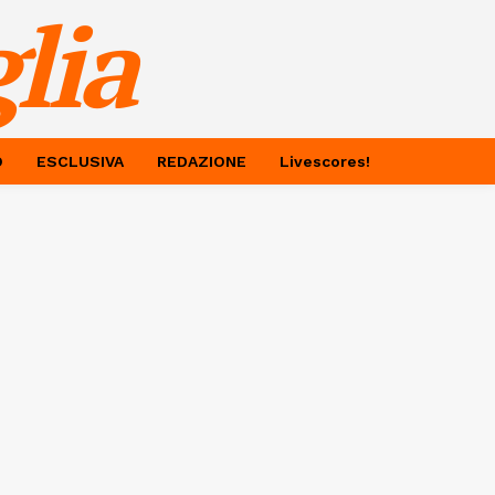
lia
O
ESCLUSIVA
REDAZIONE
Livescores!