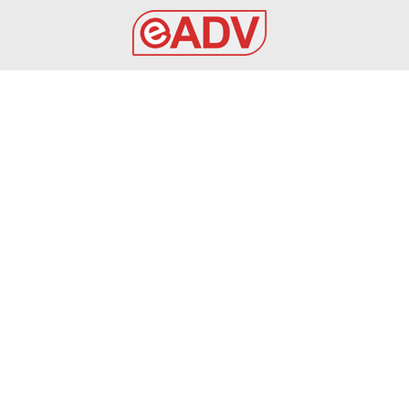
EADV s.r.l.
Via Luigi Capuana, 11
95030 Tremestieri Etneo (CT) - Italy
www.eadv.it
•
info@eadv.it
Tel: +39 0645920501
Ultimi articoli
9 AGOSTO 2026 – CALCIO, AMICHEVOLE: BARI –
GRAVINA 2-0
GRAVINA
9 Agosto 2026
9 AGOSTO 2026 – SERIE C: CERIGNOLA, OLTRE 1000
ABBONAMENTI ANGIOLINO: “C’È ENTUSIASMO”
AUDACE CERIGNOLA
9 Agosto 2026
VIDEO Inter-Juve highlights: Di Gregorio, che regalo!