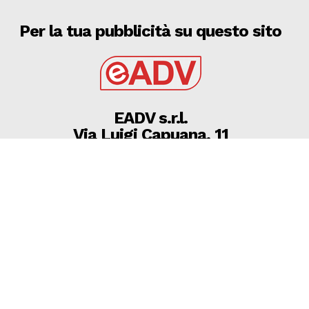
Per la tua pubblicità su questo sito
EADV s.r.l.
Via Luigi Capuana, 11
95030 Tremestieri Etneo (CT) - Italy
www.eadv.it
•
info@eadv.it
Tel: +39 0645920501
Ultimi articoli
Brighton-Roma, Gasperini: “Fatichiamo. C’è ancora
bisogno di qualcosa”
GAZZETTA DELLO SPORT
8 Agosto 2026
08 AGOSTO 2026 SERIE D MARTINA, MICHELE