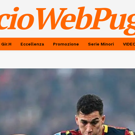
cioWebPug
 Gir.H
Eccellenza
Promozione
Serie Minori
VIDE