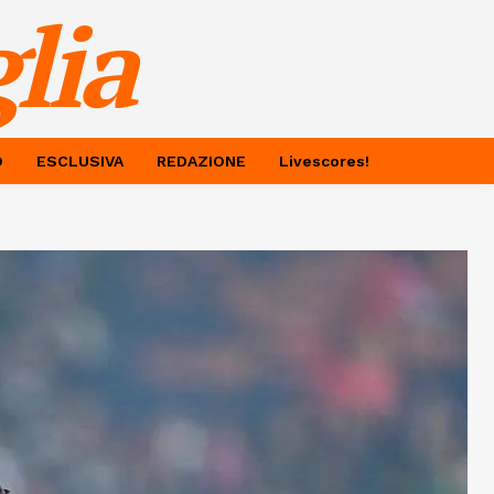
lia
O
ESCLUSIVA
REDAZIONE
Livescores!