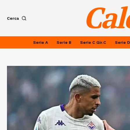
Cal
Cerca
Serie A
Serie B
Serie C Gir.C
Serie D