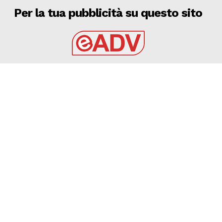
Per la tua pubblicità su questo sito
EADV s.r.l.
Via Luigi Capuana, 11
95030 Tremestieri Etneo (CT) - Italy
www.eadv.it
•
info@eadv.it
Tel: +39 0645920501
Ultimi articoli
9 AGOSTO 2026 – CALCIO, AMICHEVOLE: BARI –
GRAVINA 2-0
GRAVINA
9 Agosto 2026
9 AGOSTO 2026 – SERIE C: CERIGNOLA, OLTRE 1000
ABBONAMENTI ANGIOLINO: “C’È ENTUSIASMO”