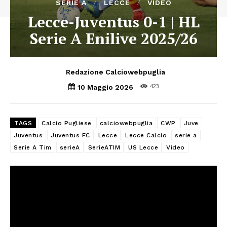
SERIE A
LECCE
VIDEO
Lecce-Juventus 0-1 | HL
Serie A Enilive 2025/26
Redazione Calciowebpuglia
423
10 Maggio 2026
TAGS
Calcio Pugliese
calciowebpuglia
CWP
Juve
Juventus
Juventus FC
Lecce
Lecce Calcio
serie a
Serie A Tim
serieA
SerieATIM
US Lecce
Video