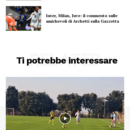
Inter, Milan, Juve: il commento sulle
amichevoli di Archetti sulla Gazzetta
RELATED
Ti potrebbe interessare