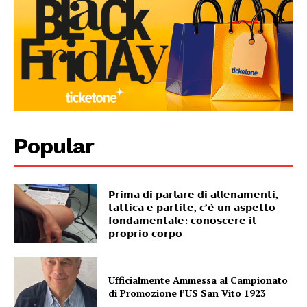
Popular
𝗣𝗿𝗶𝗺𝗮 𝗱𝗶 𝗽𝗮𝗿𝗹𝗮𝗿𝗲 𝗱𝗶 𝗮𝗹𝗹𝗲𝗻𝗮𝗺𝗲𝗻𝘁𝗶,
𝘁𝗮𝘁𝘁𝗶𝗰𝗮 𝗲 𝗽𝗮𝗿𝘁𝗶𝘁𝗲, 𝗰’𝗲̀ 𝘂𝗻 𝗮𝘀𝗽𝗲𝘁𝘁𝗼
𝗳𝗼𝗻𝗱𝗮𝗺𝗲𝗻𝘁𝗮𝗹𝗲: 𝗰𝗼𝗻𝗼𝘀𝗰𝗲𝗿𝗲 𝗶𝗹
𝗽𝗿𝗼𝗽𝗿𝗶𝗼 𝗰𝗼𝗿𝗽𝗼
Ufficialmente Ammessa al Campionato
di Promozione l’US San Vito 1923