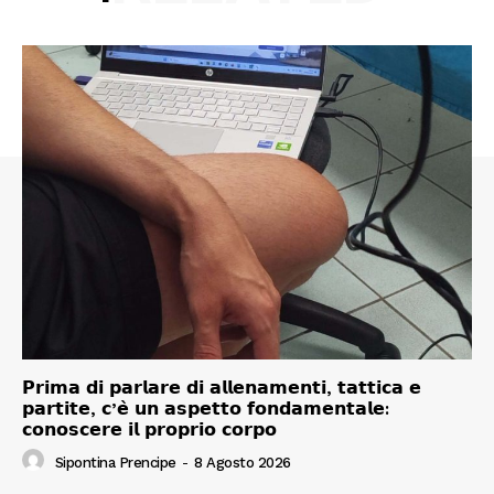
𝗣𝗿𝗶𝗺𝗮 𝗱𝗶 𝗽𝗮𝗿𝗹𝗮𝗿𝗲 𝗱𝗶 𝗮𝗹𝗹𝗲𝗻𝗮𝗺𝗲𝗻𝘁𝗶, 𝘁𝗮𝘁𝘁𝗶𝗰𝗮 𝗲
𝗽𝗮𝗿𝘁𝗶𝘁𝗲, 𝗰’𝗲̀ 𝘂𝗻 𝗮𝘀𝗽𝗲𝘁𝘁𝗼 𝗳𝗼𝗻𝗱𝗮𝗺𝗲𝗻𝘁𝗮𝗹𝗲:
𝗰𝗼𝗻𝗼𝘀𝗰𝗲𝗿𝗲 𝗶𝗹 𝗽𝗿𝗼𝗽𝗿𝗶𝗼 𝗰𝗼𝗿𝗽𝗼
Sipontina Prencipe
-
8 Agosto 2026