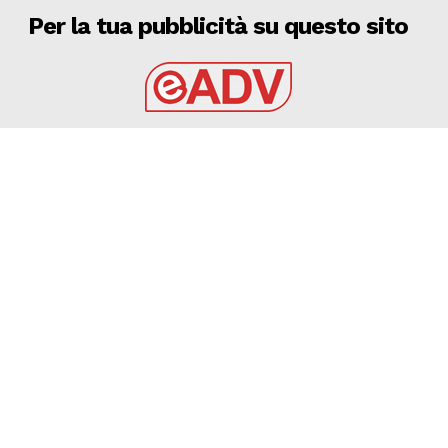
Per la tua pubblicità su questo sito
EADV s.r.l.
Via Luigi Capuana, 11
95030 Tremestieri Etneo (CT) - Italy
www.eadv.it
•
info@eadv.it
Tel: +39 0645920501
Ultimi articoli
SPECIALE CALCIOMERCATO DEL 7 AGOSTO 2026
VIDEO
7 Agosto 2026
7 AGOSTO 2026 – SERIE C CERIGNOLA: TRIS DI
INNESTI, ARRIVANO BOCCADAMO, PADULA E CILENTI
AUDACE CERIGNOLA
7 Agosto 2026