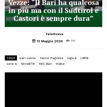
Vezze: “Il Bari ha qualcosa
in più ma con il Sudtirol e
Castori è sempre dura”
TeleSveva
346
12 Maggio 2026
TAGS
bari calcio
Calcio Pugliese
lega b
LNPB
serie b
SerieBTK
SSC Bari
Video