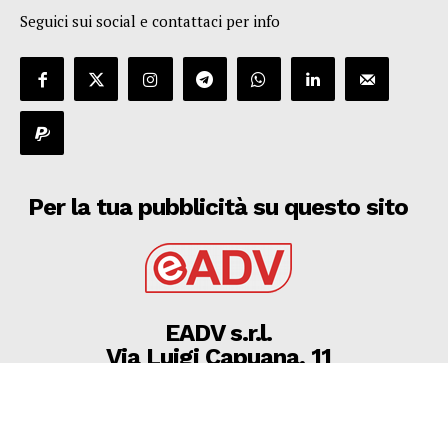
Seguici sui social e contattaci per info
Per la tua pubblicità su questo sito
EADV s.r.l.
Via Luigi Capuana, 11
95030 Tremestieri Etneo (CT) - Italy
www.eadv.it
•
info@eadv.it