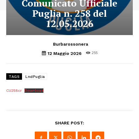
Comunicato Ufficiale
Puglia n. 258 del
12.05.2026
Burbarossonera
255
12 Maggio 2026
TAGS
LndPuglia
CU258cr
Download
SHARE POST: