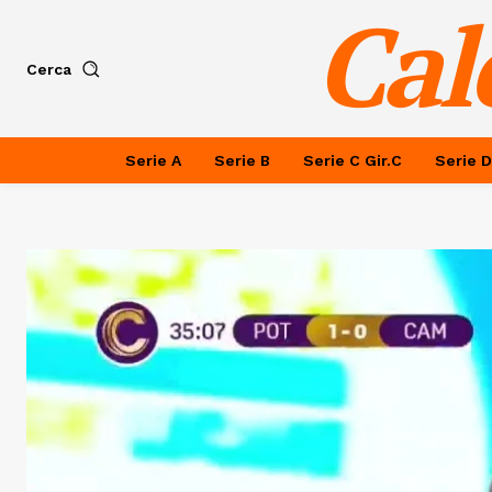
Cal
Cerca
Serie A
Serie B
Serie C Gir.C
Serie D