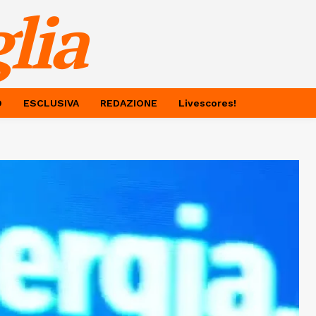
lia
O
ESCLUSIVA
REDAZIONE
Livescores!