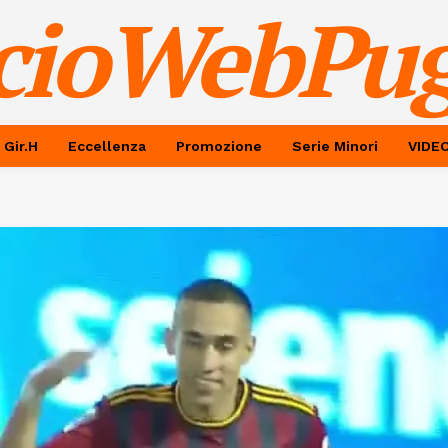
cioWebPug
 Gir.H
Eccellenza
Promozione
Serie Minori
VIDE