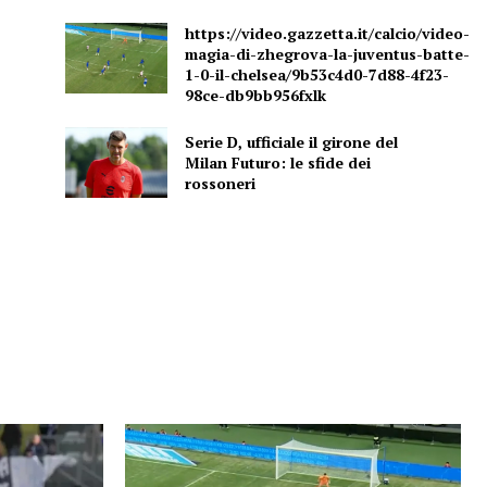
https://video.gazzetta.it/calcio/video-
magia-di-zhegrova-la-juventus-batte-
1-0-il-chelsea/9b53c4d0-7d88-4f23-
98ce-db9bb956fxlk
Serie D, ufficiale il girone del
Milan Futuro: le sfide dei
rossoneri