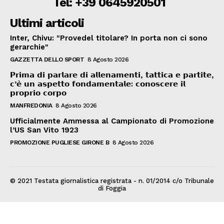
Tel: +39 0645920501
Ultimi articoli
Inter, Chivu: "Provedel titolare? In porta non ci sono
gerarchie"
GAZZETTA DELLO SPORT
8 Agosto 2026
𝗣𝗿𝗶𝗺𝗮 𝗱𝗶 𝗽𝗮𝗿𝗹𝗮𝗿𝗲 𝗱𝗶 𝗮𝗹𝗹𝗲𝗻𝗮𝗺𝗲𝗻𝘁𝗶, 𝘁𝗮𝘁𝘁𝗶𝗰𝗮 𝗲 𝗽𝗮𝗿𝘁𝗶𝘁𝗲,
𝗰’𝗲̀ 𝘂𝗻 𝗮𝘀𝗽𝗲𝘁𝘁𝗼 𝗳𝗼𝗻𝗱𝗮𝗺𝗲𝗻𝘁𝗮𝗹𝗲: 𝗰𝗼𝗻𝗼𝘀𝗰𝗲𝗿𝗲 𝗶𝗹
𝗽𝗿𝗼𝗽𝗿𝗶𝗼 𝗰𝗼𝗿𝗽𝗼
MANFREDONIA
8 Agosto 2026
Ufficialmente Ammessa al Campionato di Promozione
l’US San Vito 1923
PROMOZIONE PUGLIESE GIRONE B
8 Agosto 2026
© 2021 Testata giornalistica registrata - n. 01/2014 c/o Tribunale
di Foggia