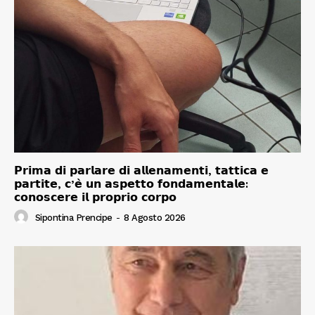
𝗣𝗿𝗶𝗺𝗮 𝗱𝗶 𝗽𝗮𝗿𝗹𝗮𝗿𝗲 𝗱𝗶 𝗮𝗹𝗹𝗲𝗻𝗮𝗺𝗲𝗻𝘁𝗶, 𝘁𝗮𝘁𝘁𝗶𝗰𝗮 𝗲
𝗽𝗮𝗿𝘁𝗶𝘁𝗲, 𝗰’𝗲̀ 𝘂𝗻 𝗮𝘀𝗽𝗲𝘁𝘁𝗼 𝗳𝗼𝗻𝗱𝗮𝗺𝗲𝗻𝘁𝗮𝗹𝗲:
𝗰𝗼𝗻𝗼𝘀𝗰𝗲𝗿𝗲 𝗶𝗹 𝗽𝗿𝗼𝗽𝗿𝗶𝗼 𝗰𝗼𝗿𝗽𝗼
Sipontina Prencipe
-
8 Agosto 2026