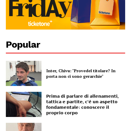
Popular
Inter, Chivu: "Provedel titolare? In
porta non ci sono gerarchie"
𝗣𝗿𝗶𝗺𝗮 𝗱𝗶 𝗽𝗮𝗿𝗹𝗮𝗿𝗲 𝗱𝗶 𝗮𝗹𝗹𝗲𝗻𝗮𝗺𝗲𝗻𝘁𝗶,
𝘁𝗮𝘁𝘁𝗶𝗰𝗮 𝗲 𝗽𝗮𝗿𝘁𝗶𝘁𝗲, 𝗰’𝗲̀ 𝘂𝗻 𝗮𝘀𝗽𝗲𝘁𝘁𝗼
𝗳𝗼𝗻𝗱𝗮𝗺𝗲𝗻𝘁𝗮𝗹𝗲: 𝗰𝗼𝗻𝗼𝘀𝗰𝗲𝗿𝗲 𝗶𝗹
𝗽𝗿𝗼𝗽𝗿𝗶𝗼 𝗰𝗼𝗿𝗽𝗼