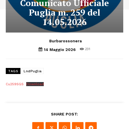
Comunicato Ufficiale
Puglia m. 259 del
14.05.2026
Burbarossonera
231
14 Maggio 2026
TAGS
LndPuglia
Cu259SGS
Download
SHARE POST: