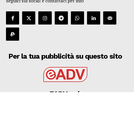
Seguici sui social e contattaci per info
Per la tua pubblicità su questo sito
EADV s.r.l.
Via Luigi Capuana, 11
95030 Tremestieri Etneo (CT) - Italy
www.eadv.it
•
info@eadv.it
Tel: +39 0645920501