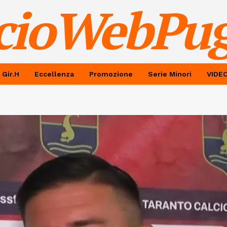
cioWebPug
 Gir.H
Eccellenza
Promozione
Serie Minori
VIDE