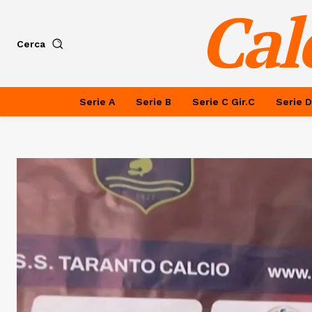
Cal
Cerca
Serie A
Serie B
Serie C Gir.C
Serie D