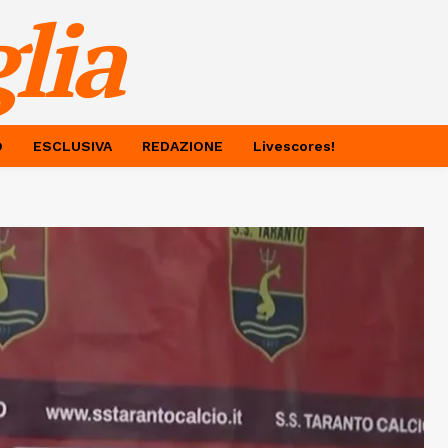
lia
O
ESCLUSIVA
REDAZIONE
Livescores!