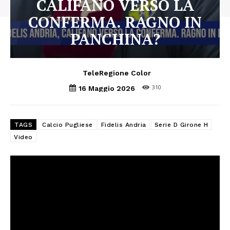
CALIFANO VERSO LA
CONFERMA. RAGNO IN
PANCHINA?
TeleRegione Color
310
16 Maggio 2026
TAGS
Calcio Pugliese
Fidelis Andria
Serie D Girone H
Video