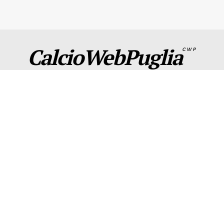
CalcioWebPuglia
CWP
CWP
Seguici sui social e contattaci per info
Per la tua pubblicità su questo sito