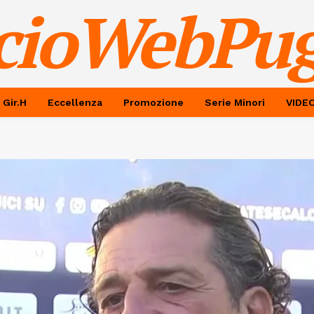
cioWebPug
 Gir.H
Eccellenza
Promozione
Serie Minori
VIDE