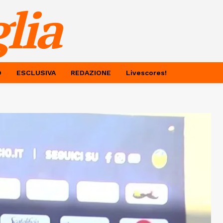
lia
O
ESCLUSIVA
REDAZIONE
Livescores!