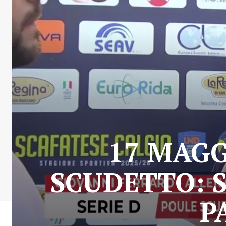
17 MAGG
SCUDETTO: S
P