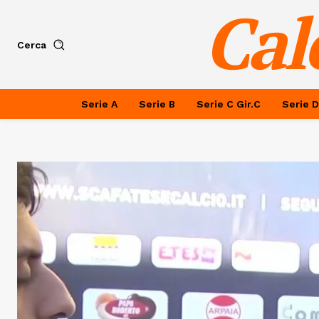
Cal
Cerca
Serie A
Serie B
Serie C Gir.C
Serie D