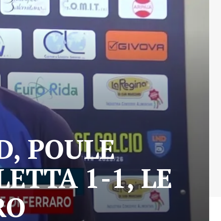
D, POULE
ETTA 1-1, LE
RO