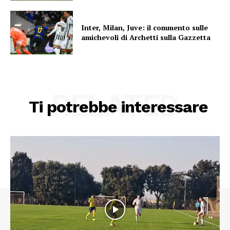
Inter, Milan, Juve: il commento sulle
amichevoli di Archetti sulla Gazzetta
RELATED
Ti potrebbe interessare