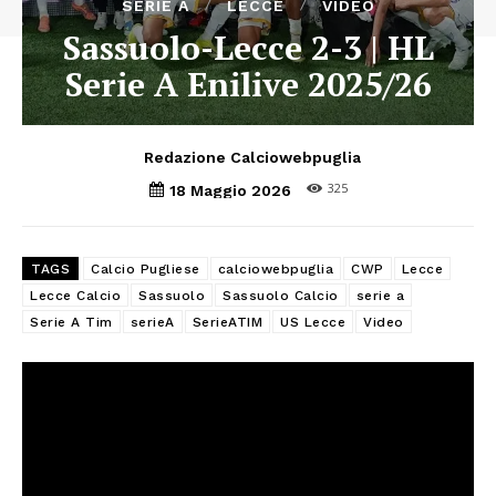
SERIE A
LECCE
VIDEO
Sassuolo-Lecce 2-3 | HL
Serie A Enilive 2025/26
Redazione Calciowebpuglia
325
18 Maggio 2026
TAGS
Calcio Pugliese
calciowebpuglia
CWP
Lecce
Lecce Calcio
Sassuolo
Sassuolo Calcio
serie a
Serie A Tim
serieA
SerieATIM
US Lecce
Video