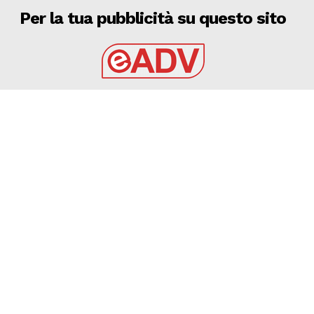
Per la tua pubblicità su questo sito
EADV s.r.l.
Via Luigi Capuana, 11
95030 Tremestieri Etneo (CT) - Italy
www.eadv.it
•
info@eadv.it
Tel: +39 0645920501
Ultimi articoli
9 AGOSTO 2026 – CALCIO, AMICHEVOLE: BARI –
GRAVINA 2-0
GRAVINA
9 Agosto 2026
9 AGOSTO 2026 – SERIE C: CERIGNOLA, OLTRE 1000
ABBONAMENTI ANGIOLINO: “C’È ENTUSIASMO”