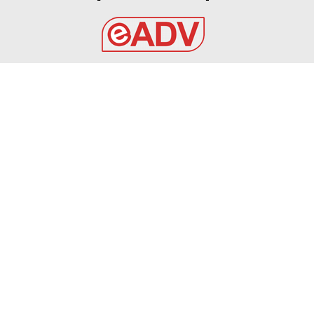
EADV s.r.l.
Via Luigi Capuana, 11
95030 Tremestieri Etneo (CT) - Italy
www.eadv.it
•
info@eadv.it
Tel: +39 0645920501
Ultimi articoli
Toh, chi si rivede: il "10" è tornato di moda in Italia.
Ce l'hanno tutte le big, tranne l'Inter
GAZZETTA DELLO SPORT
7 Agosto 2026
7 AGOSTO 2026 – SERIE D, MANFREDONIA: ESORDIO
IN COPPA E DESIATO NUOVO ACQUISTO
MANFREDONIA
7 Agosto 2026