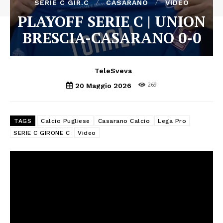
SERIE C GIR.C
CASARANO
VIDEO
PLAYOFF SERIE C | UNION
BRESCIA-CASARANO 0-0
TeleSveva
269
20 Maggio 2026
TAGS
Calcio Pugliese
Casarano Calcio
Lega Pro
SERIE C GIRONE C
Video