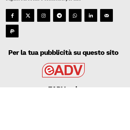
Per la tua pubblicità su questo sito
EADV s.r.l.
Via Luigi Capuana, 11
95030 Tremestieri Etneo (CT) - Italy
www.eadv.it
•
info@eadv.it
Tel: +39 0645920501