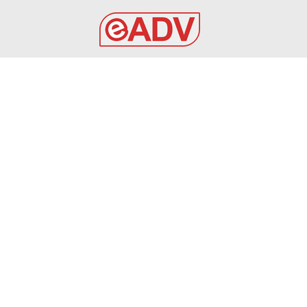
EADV s.r.l.
Via Luigi Capuana, 11
95030 Tremestieri Etneo (CT) - Italy
www.eadv.it
•
info@eadv.it
Tel: +39 0645920501
Ultimi articoli
SPECIALE CALCIOMERCATO DEL 7 AGOSTO 2026
VIDEO
7 Agosto 2026
7 AGOSTO 2026 – SERIE C CERIGNOLA: TRIS DI
INNESTI, ARRIVANO BOCCADAMO, PADULA E CILENTI
AUDACE CERIGNOLA
7 Agosto 2026
Inter, Romero: Zanetti e Lautaro lo chiamano per
convincerlo