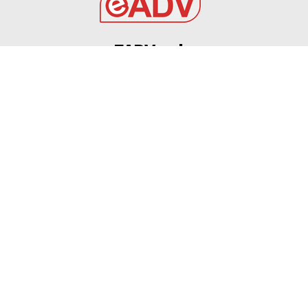
EADV s.r.l.
Via Luigi Capuana, 11
95030 Tremestieri Etneo (CT) - Italy
www.eadv.it
•
info@eadv.it
Tel: +39 0645920501
Ultimi articoli
Milan, sui social lo sfogo del popolo rossonero dopo
il ko col Chelsea
GAZZETTA DELLO SPORT
9 Agosto 2026
Maldini, Cagliari: ruolo, quotazione fantacalcio e
statistiche
GAZZETTA DELLO SPORT
9 Agosto 2026
9 AGOSTO 2026 – CALCIO, AMICHEVOLE: BARI –
GRAVINA 2-0