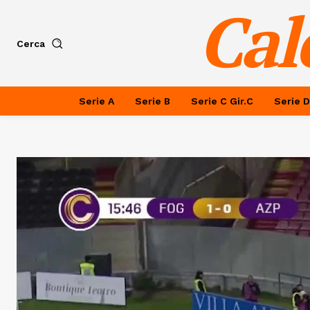
Cal
Cerca
Serie A
Serie B
Serie C Gir.C
Serie D