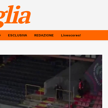
lia
O
ESCLUSIVA
REDAZIONE
Livescores!