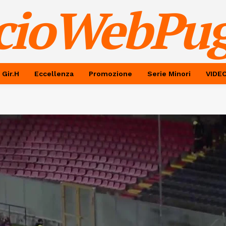
cioWebPug
 Gir.H
Eccellenza
Promozione
Serie Minori
VIDE