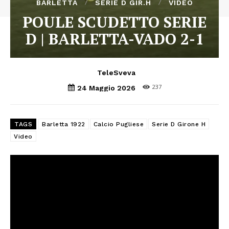
BARLETTA
SERIE D GIR.H
VIDEO
POULE SCUDETTO SERIE
D | BARLETTA-VADO 2-1
TeleSveva
237
24 Maggio 2026
TAGS
Barletta 1922
Calcio Pugliese
Serie D Girone H
Video