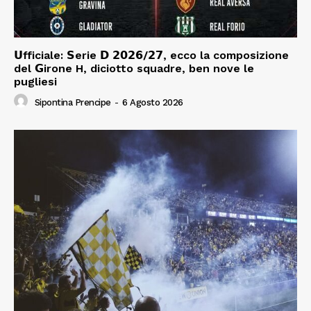
𝗨fficiale: 𝗦erie 𝗗 𝟮𝟬𝟮𝟲/𝟮𝟳, ecco la composizione
del 𝗚irone H, diciotto squadre, ben nove le
pugliesi
Sipontina Prencipe
-
6 Agosto 2026