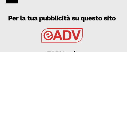
Per la tua pubblicità su questo sito
EADV s.r.l.
Via Luigi Capuana, 11
95030 Tremestieri Etneo (CT) - Italy
www.eadv.it
•
info@eadv.it
Tel: +39 0645920501
Ultimi articoli
Ecco il primo turno di Coppa Italia Serie D: sarà
Manfredonia-Fidelis Andria
MANFREDONIA
6 Agosto 2026