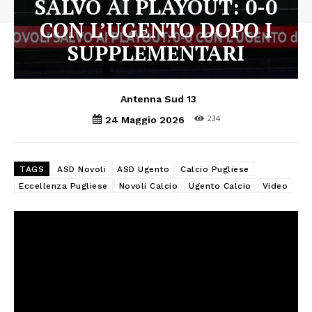
SALVO AI PLAYOUT: 0-0
CON L’UGENTO DOPO I
SUPPLEMENTARI
Antenna Sud 13
234
24 Maggio 2026
TAGS
ASD Novoli
ASD Ugento
Calcio Pugliese
Eccellenza Pugliese
Novoli Calcio
Ugento Calcio
Video