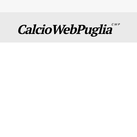
CalcioWebPuglia
CWP
CWP
Seguici sui social e contattaci per info
Per la tua pubblicità su questo sito