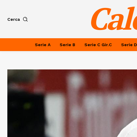
Cal
Cerca
Serie A
Serie B
Serie C Gir.C
Serie D