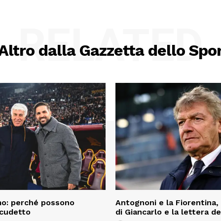
RELATED
Altro dalla Gazzetta dello Spo
o: perché possono
Antognoni e la Fiorentina, 
scudetto
di Giancarlo e la lettera del