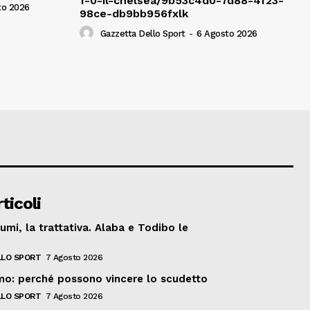
1-0-il-chelsea/9b53c4d0-7d88-4f23-
to 2026
98ce-db9bb956fxlk
Gazzetta Dello Sport
-
6 Agosto 2026
ticoli
umi, la trattativa. Alaba e Todibo le
LO SPORT
7 Agosto 2026
o: perché possono vincere lo scudetto
LO SPORT
7 Agosto 2026