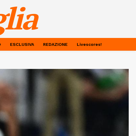
lia
O
ESCLUSIVA
REDAZIONE
Livescores!