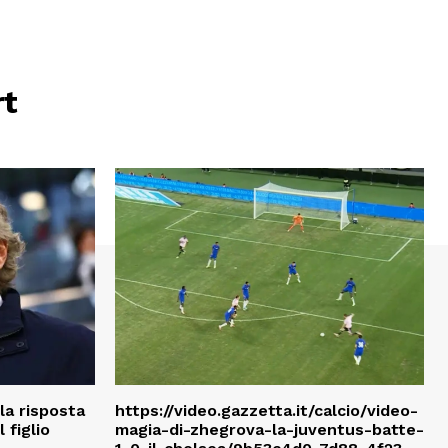
rt
la risposta
https://video.gazzetta.it/calcio/video-
 figlio
magia-di-zhegrova-la-juventus-batte-