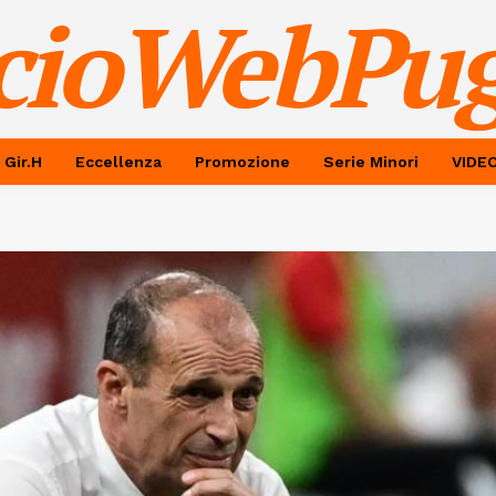
cioWebPug
 Gir.H
Eccellenza
Promozione
Serie Minori
VIDE