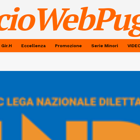
cioWebPug
 Gir.H
Eccellenza
Promozione
Serie Minori
VIDE