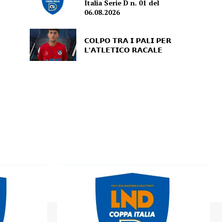
Italia Serie D n. 01 del
06.08.2026
𝗖𝗢𝗟𝗣𝗢 𝗧𝗥𝗔 𝗜 𝗣𝗔𝗟𝗜 𝗣𝗘𝗥
𝗟’𝗔𝗧𝗟𝗘𝗧𝗜𝗖𝗢 𝗥𝗔𝗖𝗔𝗟𝗘