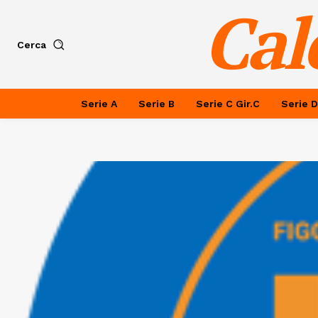
Cal
Cerca
Serie A
Serie B
Serie C Gir.C
Serie D