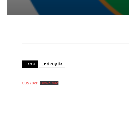
LndPuglia
TAGS
CU270cr
Download