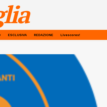
lia
O
ESCLUSIVA
REDAZIONE
Livescores!