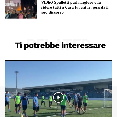
VIDEO Spalletti parla inglese e fa
ridere tutti a Casa Juventus: guarda il
suo discorso
RELATED
Ti potrebbe interessare