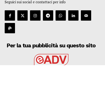
Seguici sui social e contattaci per info
Per la tua pubblicità su questo sito
EADV s.r.l.
Via Luigi Capuana, 11
95030 Tremestieri Etneo (CT) - Italy
www.eadv.it
•
info@eadv.it
Tel: +39 0645920501