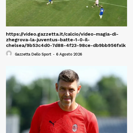
https://video.gazzetta.it/calcio/video-magia-di-
zhegrova-la-juventus-batte-1-0-il-
chelsea/9b53c4d0-7d88-4f23-98ce-db9bb956fxlk
Gazzetta Dello Sport
-
6 Agosto 2026