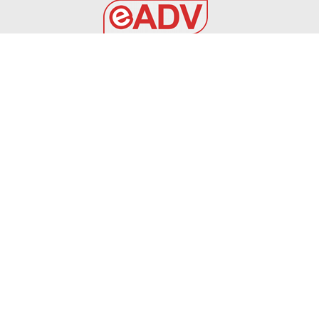
EADV s.r.l.
Via Luigi Capuana, 11
95030 Tremestieri Etneo (CT) - Italy
www.eadv.it
•
info@eadv.it
Tel: +39 0645920501
Ultimi articoli
SPECIALE CALCIOMERCATO DEL 05 AGOSTO 2026
VIDEO
5 Agosto 2026
OVISZACH PER L’ATTACCO DEL FOGGIA
FOGGIA
5 Agosto 2026
Spalletti, dichiarazioni post Chelsea-Juventus |
Gazzetta.it
GAZZETTA DELLO SPORT
5 Agosto 2026