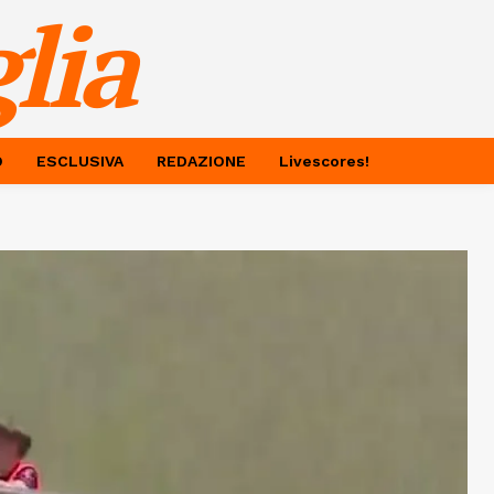
lia
O
ESCLUSIVA
REDAZIONE
Livescores!