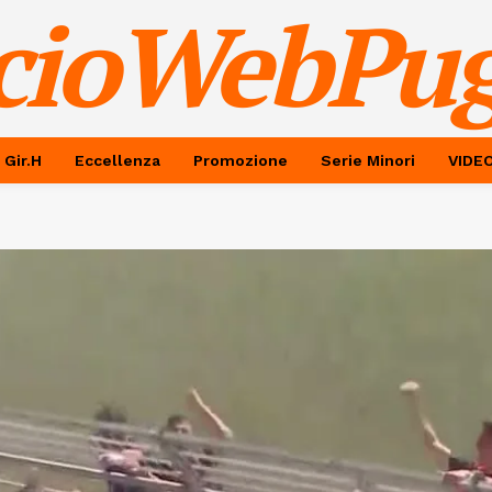
cioWebPug
 Gir.H
Eccellenza
Promozione
Serie Minori
VIDE