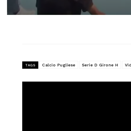
Calcio Pugliese
Serie D Girone H
Vi
TAGS