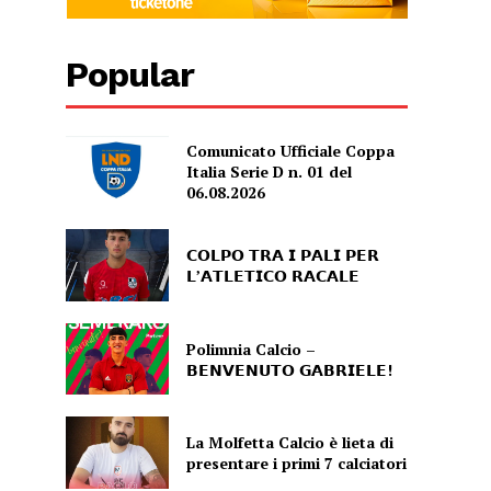
Popular
Comunicato Ufficiale Coppa
Italia Serie D n. 01 del
06.08.2026
𝗖𝗢𝗟𝗣𝗢 𝗧𝗥𝗔 𝗜 𝗣𝗔𝗟𝗜 𝗣𝗘𝗥
𝗟’𝗔𝗧𝗟𝗘𝗧𝗜𝗖𝗢 𝗥𝗔𝗖𝗔𝗟𝗘
Polimnia Calcio –
𝗕𝗘𝗡𝗩𝗘𝗡𝗨𝗧𝗢 𝗚𝗔𝗕𝗥𝗜𝗘𝗟𝗘!
La Molfetta Calcio è lieta di
presentare i primi 7 calciatori