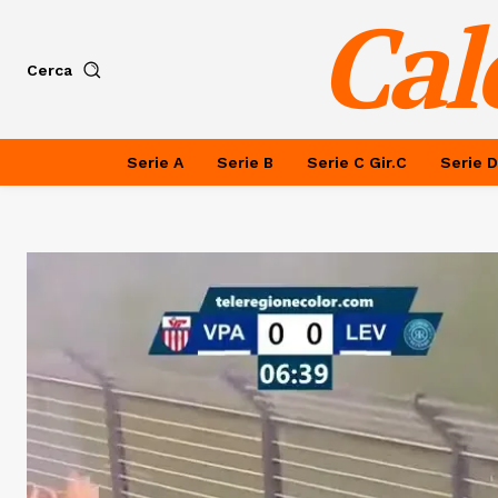
Cal
Cerca
Serie A
Serie B
Serie C Gir.C
Serie D