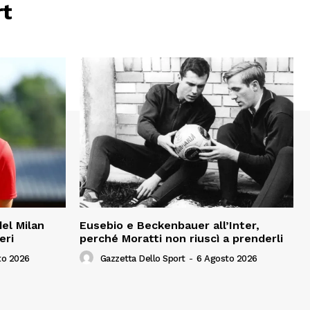
rt
del Milan
Eusebio e Beckenbauer all’Inter,
eri
perché Moratti non riuscì a prenderli
to 2026
Gazzetta Dello Sport
-
6 Agosto 2026