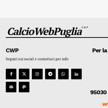
CalcioWebPuglia
CWP
CWP
Per la
Seguici sui social e contattaci per info
95030 
w