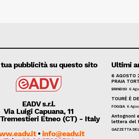
 tua pubblicità su questo sito
Ultimi ar
6 AGOSTO 2
PRAIA TOR
BRINDISI
6 Ago
TOURÈ È DE
EADV s.r.l.
FOGGIA
6 Agos
Via Luigi Capuana, 11
Antognoni e 
Tremestieri Etneo (CT) - Italy
lettera del f
GAZZETTA DEL
ww.eadv.it
•
info@eadv.it