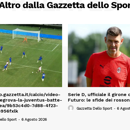
RELATED
Altro dalla Gazzetta dello Spo
o.gazzetta.it/calcio/video-
Serie D, ufficiale il girone 
egrova-la-juventus-batte-
Futuro: le sfide dei rosson
lsea/9b53c4d0-7d88-4f23-
Gazzetta Dello Sport
-
6 Agos
956fxlk
ello Sport
-
6 Agosto 2026