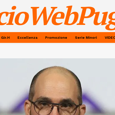
cioWebPug
 Gir.H
Eccellenza
Promozione
Serie Minori
VIDE