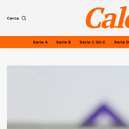
Cal
Cerca
Serie A
Serie B
Serie C Gir.C
Serie D