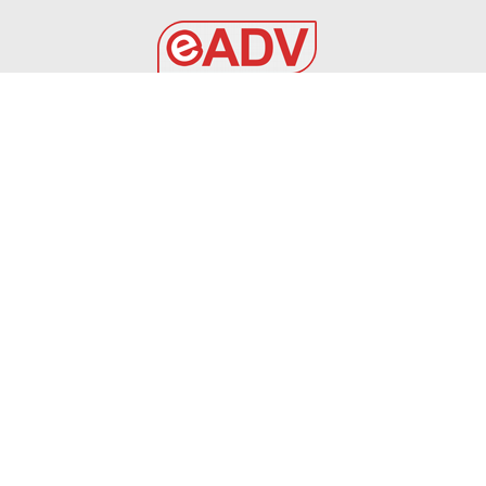
EADV s.r.l.
Via Luigi Capuana, 11
95030 Tremestieri Etneo (CT) - Italy
www.eadv.it
•
info@eadv.it
Tel: +39 0645920501
Ultimi articoli
SPECIALE CALCIOMERCATO DEL 05 AGOSTO 2026
VIDEO
5 Agosto 2026
OVISZACH PER L’ATTACCO DEL FOGGIA
FOGGIA
5 Agosto 2026
Spalletti, dichiarazioni post Chelsea-Juventus |
Gazzetta.it