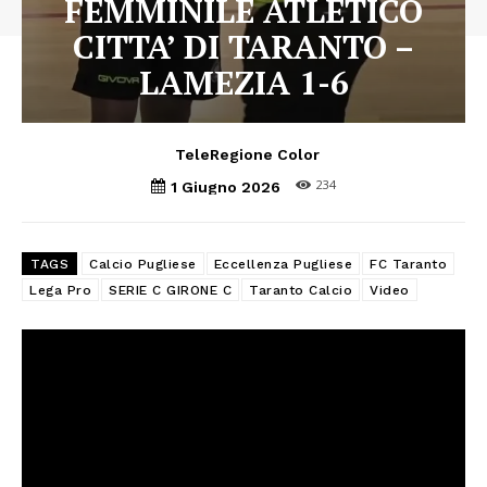
FEMMINILE ATLETICO
CITTA’ DI TARANTO –
LAMEZIA 1-6
TeleRegione Color
234
1 Giugno 2026
TAGS
Calcio Pugliese
Eccellenza Pugliese
FC Taranto
Lega Pro
SERIE C GIRONE C
Taranto Calcio
Video