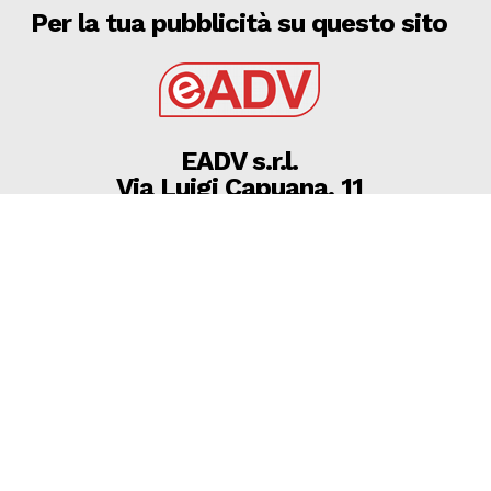
Per la tua pubblicità su questo sito
EADV s.r.l.
Via Luigi Capuana, 11
95030 Tremestieri Etneo (CT) - Italy
www.eadv.it
•
info@eadv.it
Tel: +39 0645920501
Ultimi articoli
Brighton-Roma, Gasperini: “Fatichiamo. C’è ancora
bisogno di qualcosa”
GAZZETTA DELLO SPORT
8 Agosto 2026
08 AGOSTO 2026 SERIE D MARTINA, MICHELE
SILVESTRO SUONA LA CARICA ”SIAMO AMBIZIOSI,
VOGLIAMO FA