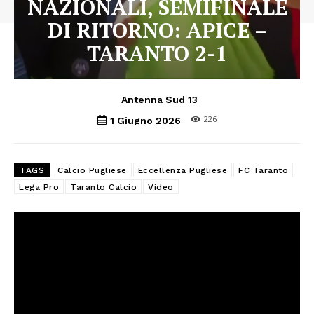
NAZIONALI, SEMIFINALE
DI RITORNO: APICE –
TARANTO 2-1
Antenna Sud 13
226
1 Giugno 2026
TAGS
Calcio Pugliese
Eccellenza Pugliese
FC Taranto
Lega Pro
Taranto Calcio
Video