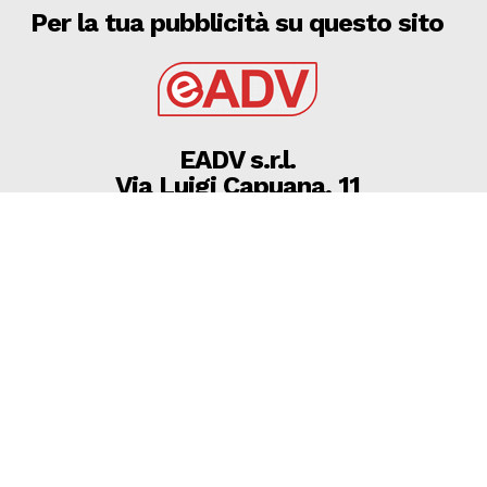
Per la tua pubblicità su questo sito
EADV s.r.l.
Via Luigi Capuana, 11
95030 Tremestieri Etneo (CT) - Italy
www.eadv.it
•
info@eadv.it
Tel: +39 0645920501
Ultimi articoli
Brighton-Roma, Gasperini: “Fatichiamo. C’è ancora
bisogno di qualcosa”
GAZZETTA DELLO SPORT
8 Agosto 2026
08 AGOSTO 2026 SERIE D MARTINA, MICHELE
SILVESTRO SUONA LA CARICA ”SIAMO AMBIZIOSI,
VOGLIAMO FA