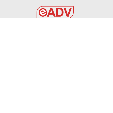
EADV s.r.l.
Via Luigi Capuana, 11
95030 Tremestieri Etneo (CT) - Italy
www.eadv.it
•
info@eadv.it
Tel: +39 0645920501
Ultimi articoli
6 AGOSTO 2026 – CALCIO AMICHEVOLE: BRINDISI –
PRAIA TORTONA 3-3
BRINDISI
6 Agosto 2026
TOURÈ È DEL FOGGIA – Calcio Foggia 1920
FOGGIA
6 Agosto 2026
AZAROVS PER LA DIFESA ROSSONERA