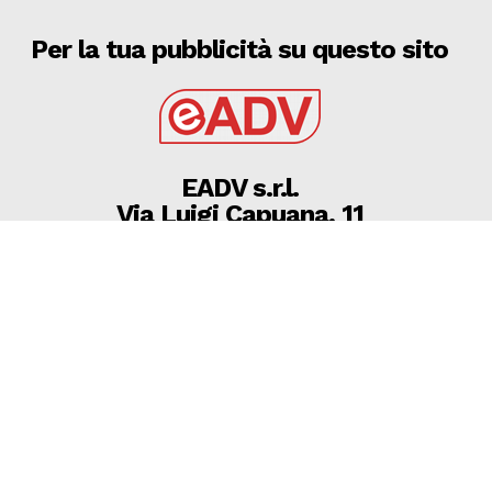
Per la tua pubblicità su questo sito
EADV s.r.l.
Via Luigi Capuana, 11
95030 Tremestieri Etneo (CT) - Italy
www.eadv.it
•
info@eadv.it
Tel: +39 0645920501
Ultimi articoli
Brighton-Roma, Gasperini: “Fatichiamo. C’è ancora
bisogno di qualcosa”
GAZZETTA DELLO SPORT
8 Agosto 2026
08 AGOSTO 2026 SERIE D MARTINA, MICHELE