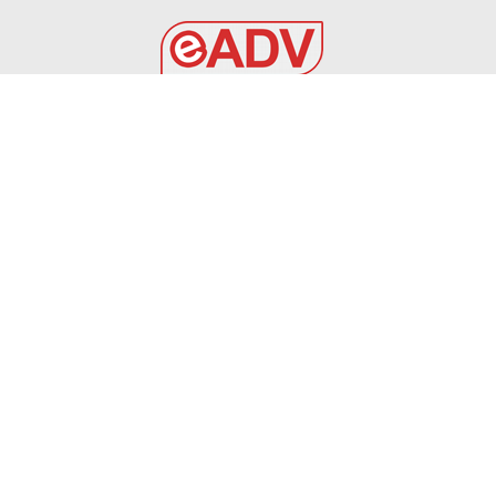
EADV s.r.l.
Via Luigi Capuana, 11
95030 Tremestieri Etneo (CT) - Italy
www.eadv.it
•
info@eadv.it
Tel: +39 0645920501
Ultimi articoli
SPECIALE CALCIOMERCATO DEL 05 AGOSTO 2026
VIDEO
5 Agosto 2026
OVISZACH PER L’ATTACCO DEL FOGGIA
FOGGIA
5 Agosto 2026
Spalletti, dichiarazioni post Chelsea-Juventus |
Gazzetta.it