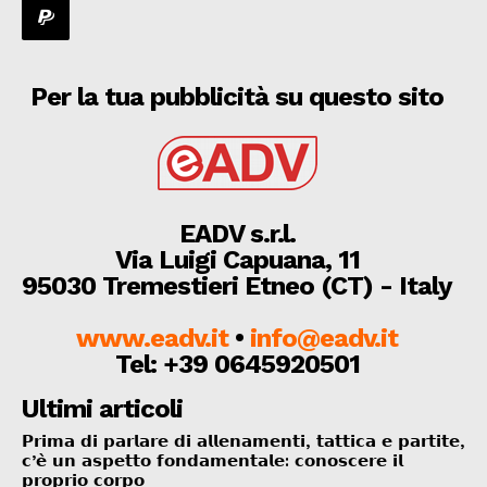
Per la tua pubblicità su questo sito
EADV s.r.l.
Via Luigi Capuana, 11
95030 Tremestieri Etneo (CT) - Italy
www.eadv.it
•
info@eadv.it
Tel: +39 0645920501
Ultimi articoli
𝗣𝗿𝗶𝗺𝗮 𝗱𝗶 𝗽𝗮𝗿𝗹𝗮𝗿𝗲 𝗱𝗶 𝗮𝗹𝗹𝗲𝗻𝗮𝗺𝗲𝗻𝘁𝗶, 𝘁𝗮𝘁𝘁𝗶𝗰𝗮 𝗲 𝗽𝗮𝗿𝘁𝗶𝘁𝗲,
𝗰’𝗲̀ 𝘂𝗻 𝗮𝘀𝗽𝗲𝘁𝘁𝗼 𝗳𝗼𝗻𝗱𝗮𝗺𝗲𝗻𝘁𝗮𝗹𝗲: 𝗰𝗼𝗻𝗼𝘀𝗰𝗲𝗿𝗲 𝗶𝗹
𝗽𝗿𝗼𝗽𝗿𝗶𝗼 𝗰𝗼𝗿𝗽𝗼