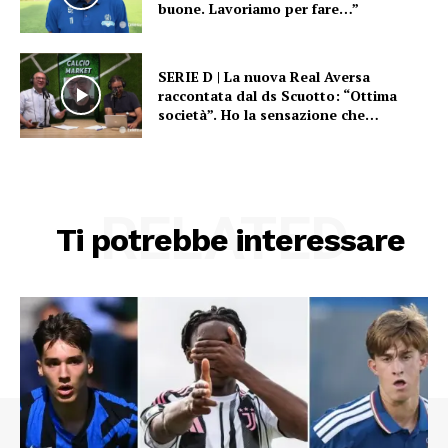
buone. Lavoriamo per fare…”
SERIE D | La nuova Real Aversa
raccontata dal ds Scuotto: “Ottima
società”. Ho la sensazione che…
RELATED
Ti potrebbe interessare