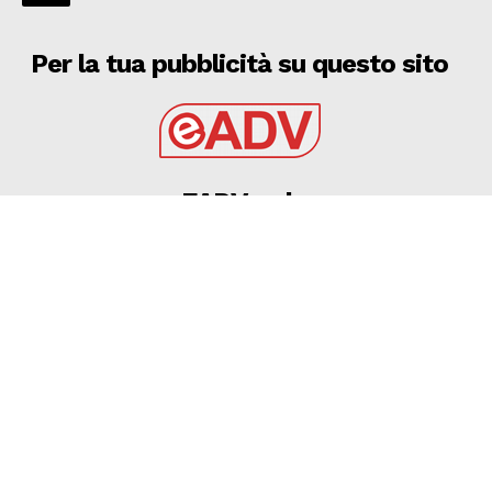
Per la tua pubblicità su questo sito
EADV s.r.l.
Via Luigi Capuana, 11
95030 Tremestieri Etneo (CT) - Italy
www.eadv.it
•
info@eadv.it
Tel: +39 0645920501
Ultimi articoli
Serie A, dieci Primavera che esordiranno in
campionato
GAZZETTA DELLO SPORT
7 Agosto 2026