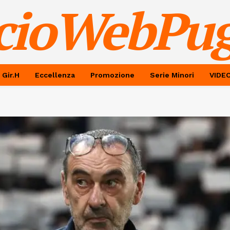
cioWebPug
 Gir.H
Eccellenza
Promozione
Serie Minori
VIDE