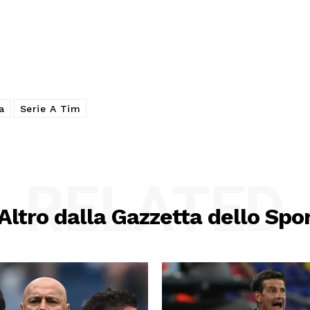
a
Serie A Tim
RELATED
Altro dalla Gazzetta dello Spo