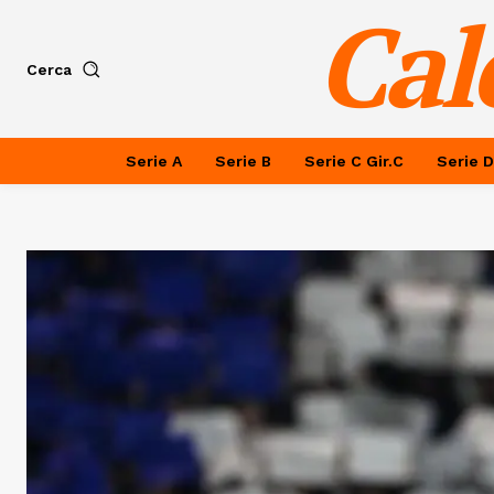
Cal
Cerca
Serie A
Serie B
Serie C Gir.C
Serie D