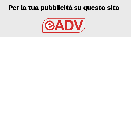
Per la tua pubblicità su questo sito
EADV s.r.l.
Via Luigi Capuana, 11
95030 Tremestieri Etneo (CT) - Italy
www.eadv.it
•
info@eadv.it
Tel: +39 0645920501
Ultimi articoli
SPECIALE CALCIOMERCATO DEL 7 AGOSTO 2026
VIDEO
7 Agosto 2026
7 AGOSTO 2026 – SERIE C CERIGNOLA: TRIS DI
INNESTI, ARRIVANO BOCCADAMO, PADULA E CILENTI
AUDACE CERIGNOLA
7 Agosto 2026