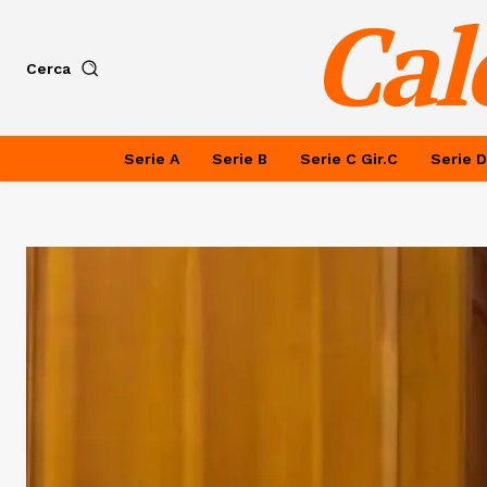
Cal
Cerca
Serie A
Serie B
Serie C Gir.C
Serie D