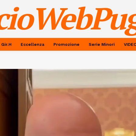
cioWebPug
 Gir.H
Eccellenza
Promozione
Serie Minori
VIDE