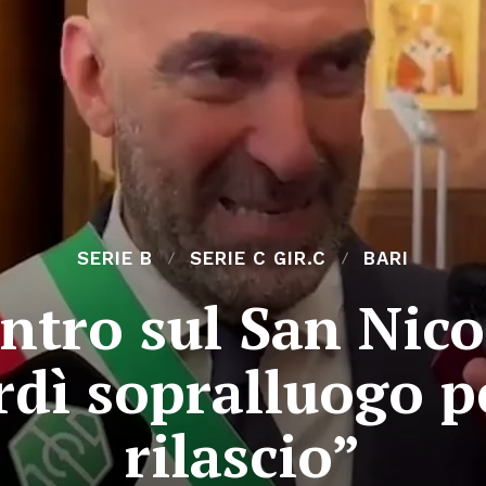
SERIE B
SERIE C GIR.C
BARI
ntro sul San Nico
rdì sopralluogo pe
rilascio”