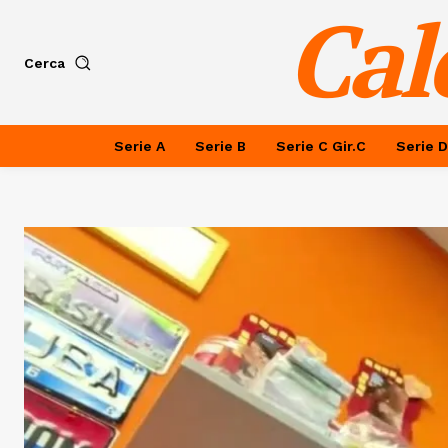
Cal
Cerca
Serie A
Serie B
Serie C Gir.C
Serie D