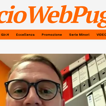
cioWebPug
 Gir.H
Eccellenza
Promozione
Serie Minori
VIDE