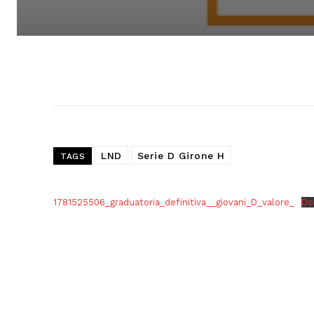
LND
Serie D Girone H
TAGS
1781525506_graduatoria_definitiva__giovani_D_valore_
Do