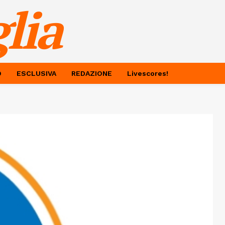
lia
O
ESCLUSIVA
REDAZIONE
Livescores!