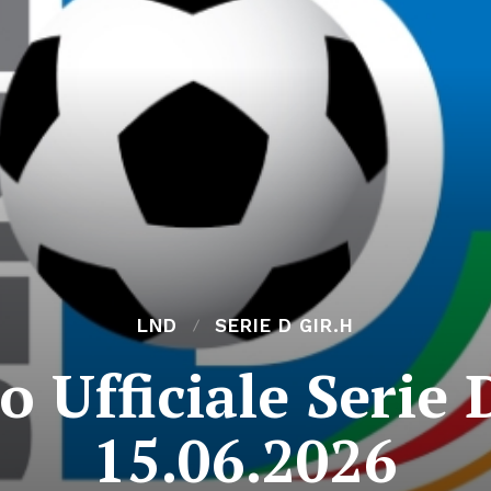
LND
SERIE D GIR.H
 Ufficiale Serie D
15.06.2026