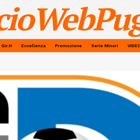
cioWebPug
 Gir.H
Eccellenza
Promozione
Serie Minori
VIDE