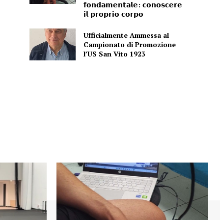
𝗳𝗼𝗻𝗱𝗮𝗺𝗲𝗻𝘁𝗮𝗹𝗲: 𝗰𝗼𝗻𝗼𝘀𝗰𝗲𝗿𝗲
𝗶𝗹 𝗽𝗿𝗼𝗽𝗿𝗶𝗼 𝗰𝗼𝗿𝗽𝗼
Ufficialmente Ammessa al
Campionato di Promozione
l’US San Vito 1923