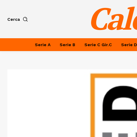
Cal
Cerca
Serie A
Serie B
Serie C Gir.C
Serie D