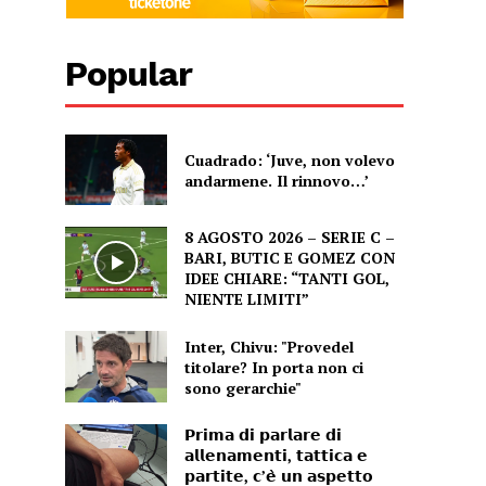
Popular
Cuadrado: ‘Juve, non volevo
andarmene. Il rinnovo…’
8 AGOSTO 2026 – SERIE C –
BARI, BUTIC E GOMEZ CON
IDEE CHIARE: “TANTI GOL,
NIENTE LIMITI”
Inter, Chivu: "Provedel
titolare? In porta non ci
sono gerarchie"
𝗣𝗿𝗶𝗺𝗮 𝗱𝗶 𝗽𝗮𝗿𝗹𝗮𝗿𝗲 𝗱𝗶
𝗮𝗹𝗹𝗲𝗻𝗮𝗺𝗲𝗻𝘁𝗶, 𝘁𝗮𝘁𝘁𝗶𝗰𝗮 𝗲
𝗽𝗮𝗿𝘁𝗶𝘁𝗲, 𝗰’𝗲̀ 𝘂𝗻 𝗮𝘀𝗽𝗲𝘁𝘁𝗼