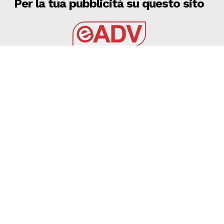
Per la tua pubblicità su questo sito
EADV s.r.l.
Via Luigi Capuana, 11
95030 Tremestieri Etneo (CT) - Italy
www.eadv.it
•
info@eadv.it
Tel: +39 0645920501
Ultimi articoli
Sebastiani, il figlio di Amadeus gioca nell’Udinese
GAZZETTA DELLO SPORT
8 Agosto 2026
SPECIALE CALCIOMERCATO DEL 7 AGOSTO 2026
VIDEO
7 Agosto 2026
7 AGOSTO 2026 – SERIE C CERIGNOLA: TRIS DI