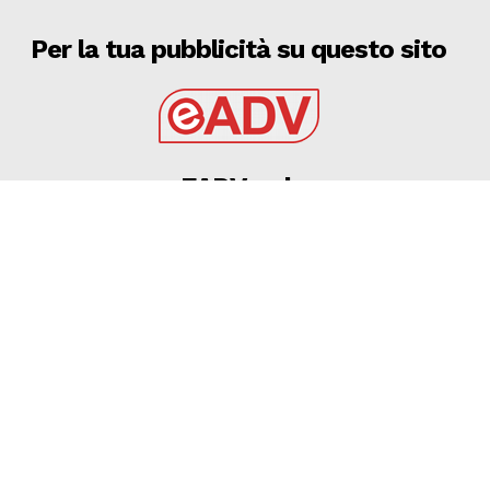
Per la tua pubblicità su questo sito
EADV s.r.l.
Via Luigi Capuana, 11
95030 Tremestieri Etneo (CT) - Italy
www.eadv.it
•
info@eadv.it
Tel: +39 0645920501
Ultimi articoli
TOURÈ È DEL FOGGIA – Calcio Foggia 1920
FOGGIA
6 Agosto 2026
Antognoni e la Fiorentina, la risposta di Giancarlo e
la lettera del figlio