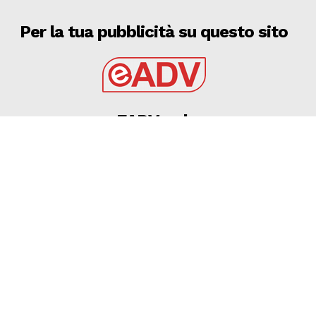
Per la tua pubblicità su questo sito
EADV s.r.l.
Via Luigi Capuana, 11
95030 Tremestieri Etneo (CT) - Italy
www.eadv.it
•
info@eadv.it
Tel: +39 0645920501
Ultimi articoli
KARLO BUTIC e GUIDO GOMEZ | La conferenza
stampa di presentazione con il DG Marino
BARI
8 Agosto 2026
Il valzer delle punte può cominciare a fine agosto: