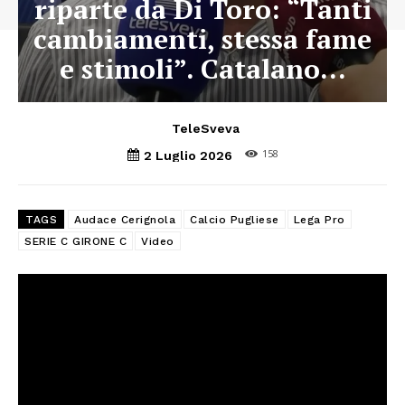
riparte da Di Toro: “Tanti
cambiamenti, stessa fame
e stimoli”. Catalano…
TeleSveva
158
2 Luglio 2026
TAGS
Audace Cerignola
Calcio Pugliese
Lega Pro
SERIE C GIRONE C
Video